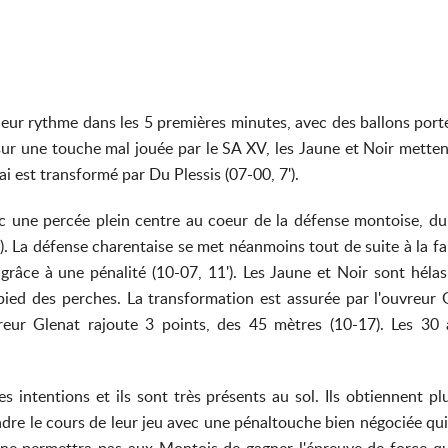
 leur rythme dans les 5 premières minutes, avec des ballons p
r une touche mal jouée par le SA XV, les Jaune et Noir mettent 
sai est transformé par Du Plessis (07-00, 7').
 une percée plein centre au coeur de la défense montoise, du
). La défense charentaise se met néanmoins tout de suite à la fa
grâce à une pénalité (10-07, 11'). Les Jaune et Noir sont héla
ied des perches. La transformation est assurée par l'ouvreur G
eur Glenat rajoute 3 points, des 45 mètres (10-17). Les 30 a
 intentions et ils sont très présents au sol. Ils obtiennent plu
re le cours de leur jeu avec une pénaltouche bien négociée qui en