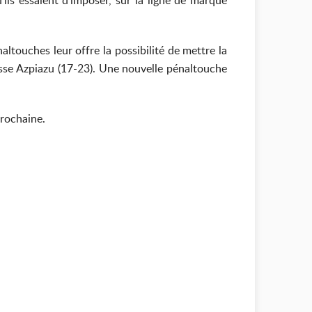
ils essaient d'imposer, sur la ligne de marque
altouches leur offre la possibilité de mettre la
ousse Azpiazu (17-23). Une nouvelle pénaltouche
prochaine.