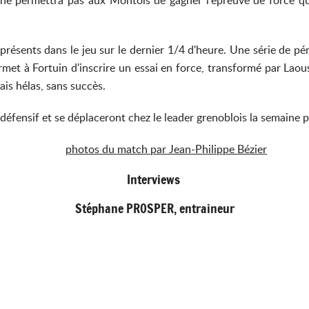
it ne permettra pas aux Montois de gagner l'épreuve de force qu'
résents dans le jeu sur le dernier 1/4 d'heure. Une série de pén
ermet à Fortuin d'inscrire un essai en force, transformé par La
ais hélas, sans succès.
défensif et se déplaceront chez le leader grenoblois la semaine 
photos du match par Jean-Philippe Bézier
Interviews
Stéphane PROSPER, entraineur