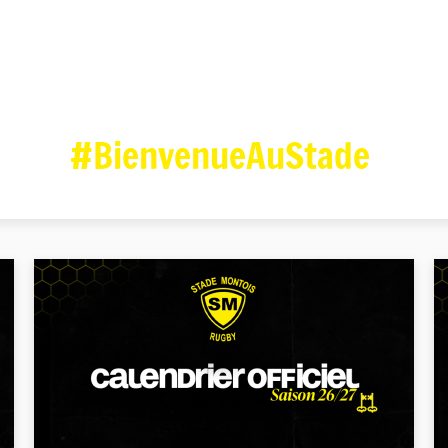
#BienvenueAuStade