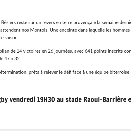
Béziers reste sur un revers en terre provençale la semaine derniè
s attendent nos Montois. Une enceinte dans laquelle les hommes d
te saison.
 bilan de 14 victoires en 26 journées, avec 641 points inscrits co
de 47 à 32.
ermination, prêts à relever le défi face à une équipe biterroise
y vendredi 19H30 au stade Raoul-Barrière et 