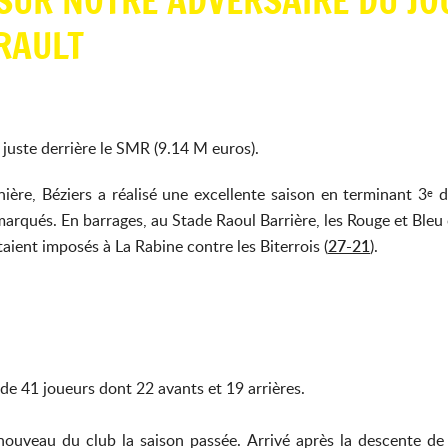
SUR NOTRE ADVERSAIRE DU JO
RAULT
uste derrière le SMR (9.14 M euros).
nière, Béziers a réalisé une excellente saison en terminant 3
d
e
 marqués. En barrages, au Stade Raoul Barrière, les Rouge et Bleu
étaient imposés à La Rabine contre les Biterrois (
27-21
).
 de 41 joueurs dont 22 avants et 19 arrières.
uveau du club la saison passée. Arrivé après la descente de