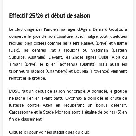
Effectif 25/26 et début de saison
Le club dirigé par l'ancien manager d'Agen, Bernard Goutta, a
conservé le gros de son ossature, avec malgré tout, quelques
recrues bien ciblées comme les ailiers Railevu (Brive) et viliame
(Dax), les centres Patilla (Toulon) ou Wadman (Eastern
Suburbs, Australie). Devant, les 2ndes lignes Oulai (Albi) ou
Timani (Brive), le pilier Taofifenua (Biarritz) mais aussi les
talonneurs Tabarot (Chambery) et Boubila (Provence) viennent
renforcer le groupe.
L'USC fait un début de saison honorable. A domicile, le groupe
ne lâche rien en ayant battu Oyonnax à domicile et chuté de
justesse contre Agen en récupérant un bonus défensif.
Carcassonne et le Stade Montois sont à égalité de points (5) en
fin de classement.
Cliquez ici pour voir les
statistiques
du club.