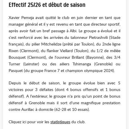
Effectif 25/26 et début de saison
Xavier Pemeja avait quitté le club en juin dernier en tant que
manager général et il y est revenu en tant que directeur sportif,
après avoir fait un bref passage à Albi. Le groupe a évolué et il
s'est renforcé avec les arrivées du talonneur Pietrashvili (Stade
français), du pilier Mitchelidze (prêté par Toulon), du 2nde ligne
Rixen (Clermont), du flanker Viellard (Toulon), du 1/2 de mêlée
Bousquet (Clermont), de l'ouvreur Brillant (Bayonne), des 3/4
Turner (Leinster) ou des ailiers Tshimanga (Grenoble) ou
Pasquet (du groupe France 7 et champion olympique 2024).
Depuis le début de saison, le groupe évolue bien avec 5
victoires pour 3 défaites (dont 4 bonus offensifs et 1 bonus
défensif). A l'extérieur, le groupe n'a pris qu'un point de bonus
défensif à Grenoble mais il sort d'une magnifique prestation
contre Aurillac à domicile (62-28 et 10 essais).
Cliquez ici pour voir les
statistiques
du club.