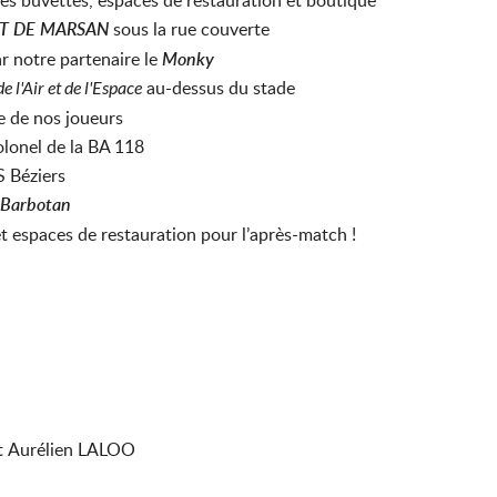
es buvettes, espaces de restauration et boutique
T DE MARSAN
sous la rue couverte
r notre partenaire le
Monky
au-dessus du stade
e l'Air et de l'Espace
e de nos joueurs
olonel de la BA 118
 Béziers
 Barbotan
 espaces de restauration pour l’après-match !
 Aurélien LALOO