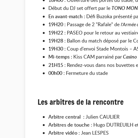
18H00
: Ouverture des portes du stade, d
Début du DJ set offert par le
TONO MON
En avant-match :
Défi Buzoka présenté pa
19H20 :
Passage de 2 "Rafale" de
l'Armée d
19H22 :
PASEO pour le retour au vestiair
19H28
: Ballon du match déposé par le C
19H30 :
Coup d'envoi Stade Montois – AS
Mi-temps :
Kiss CAM
parrainé par
Casino
21H15
: Rendez-vous dans nos buvettes et
00h00
: Fermeture du stade
Les arbitres de la rencontre
Arbitre central :
Julien CAULIER
Arbitres de touche
: Hugo DUTREUILH et
Arbitre vidéo
:
Jean LESPES