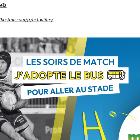
6eTa
/bus
tma
.com/fr/actualites/