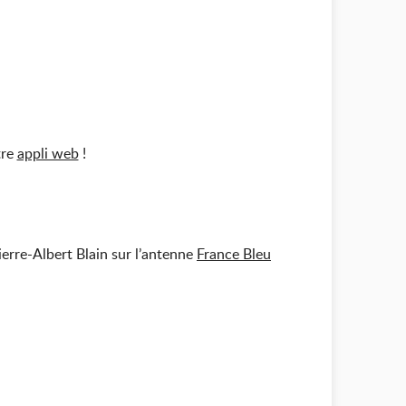
tre
appli web
!
erre-Albert Blain sur l’antenne
France Bleu