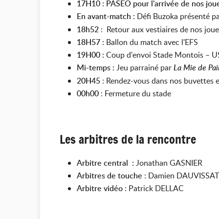
17H10 : PASEO pour l'arrivée de nos joue
En avant-match :
Défi Buzoka présenté pa
18h52
: Retour aux vestiaires de nos jou
18H57 :
Ballon du match avec l'EFS
19H00 :
Coup d'envoi Stade Montois – U
Mi-temps :
Jeu parrainé par
La Mie de Pai
20H45
: Rendez-vous dans nos buvettes et
00h00
: Fermeture du stade
Les arbitres de la rencontre
Arbitre central :
Jonathan GASNIER
Arbitres de touche
: Damien DAUVISSAT 
Arbitre vidéo
:
Patrick DELLAC