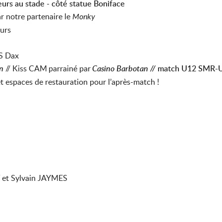
urs au stade - côté statue Boniface
r notre partenaire le
Monky
eurs
S Dax
n
//
Kiss CAM
parrainé par
Casino Barbotan //
match U12 SMR-
 espaces de restauration pour l’après-match !
et Sylvain JAYMES