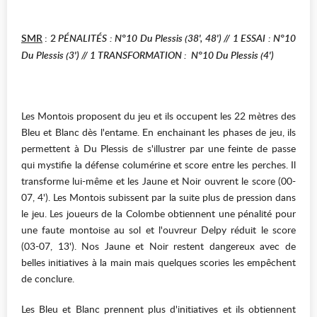
SMR
: 2
PÉNALITÉS : N°10 Du Plessis (38', 48')
// 1 E
SSAI : N°10
Du Plessis (3')
//
1
T
RANSFORMATION : N°10 Du Plessis (4')
Les Montois proposent du jeu et ils occupent les 22 mètres des
Bleu et Blanc dès l'entame. En enchainant les phases de jeu, ils
permettent à Du Plessis de s'illustrer par une feinte de passe
qui mystifie la défense columérine et score entre les perches. Il
transforme lui-même et les Jaune et Noir ouvrent le score (00-
07, 4'). Les Montois subissent par la suite plus de pression dans
le jeu. Les joueurs de la Colombe obtiennent une pénalité pour
une faute montoise au sol et l'ouvreur Delpy réduit le score
(03-07, 13'). Nos Jaune et Noir restent dangereux avec de
belles initiatives à la main mais quelques scories les empêchent
de conclure.
Les Bleu et Blanc prennent plus d'initiatives et ils obtiennent