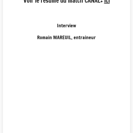
Voir le résumé du match CANAL+
ici
Interview
Romain MAREUIL, entraineur