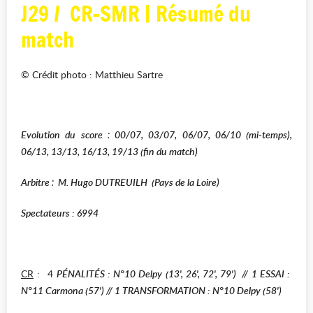
J29 / CR-SMR | Résumé du
match
© Crédit photo : Matthieu Sartre
Evolution du score
00/07, 03/07, 06/07, 06/10 (mi-temps),
:
06/13, 13/13, 16/13, 19/13 (fin du match)
Arbitre
M. Hugo DUTREUILH (Pays de la Loire)
:
Spectateurs : 6994
CR
: 4
PÉNALITÉS : N°10 Delpy (13', 26', 72', 79')
// 1 E
SSAI :
N°11 Carmona (57')
// 1
T
RANSFORMATION : N°10 Delpy (58')