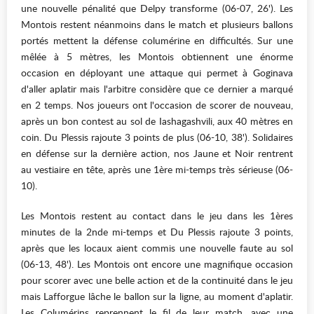
une nouvelle pénalité que Delpy transforme (06-07, 26'). Les
Montois restent néanmoins dans le match et plusieurs ballons
portés mettent la défense columérine en difficultés. Sur une
mêlée à 5 mètres, les Montois obtiennent une énorme
occasion en déployant une attaque qui permet à Goginava
d'aller aplatir mais l'arbitre considère que ce dernier a marqué
en 2 temps. Nos joueurs ont l'occasion de scorer de nouveau,
après un bon contest au sol de Iashagashvili, aux 40 mètres en
coin. Du Plessis rajoute 3 points de plus (06-10, 38'). Solidaires
en défense sur la dernière action, nos Jaune et Noir rentrent
au vestiaire en tête, après une 1ère mi-temps très sérieuse (06-
10).
Les Montois restent au contact dans le jeu dans les 1ères
minutes de la 2nde mi-temps et Du Plessis rajoute 3 points,
après que les locaux aient commis une nouvelle faute au sol
(06-13, 48'). Les Montois ont encore une magnifique occasion
pour scorer avec une belle action et de la continuité dans le jeu
mais Lafforgue lâche le ballon sur la ligne, au moment d'aplatir.
Les Columérins reprennent le fil de leur match, avec une