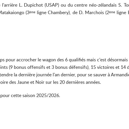
e l'arrière L. Dupichot (USAP) ou du centre néo-zélandais S. 
 Matakaiongo (3
ligne Chambery), de D. Marchois (2
ligne 
ème
ème
s pour accrocher le wagon des 6 qualifiés mais c'est désormais u
nts (9 bonus offensifs et 3 bonus défensifs), 15 victoires et 14 d
ttendre la dernière journée l'an dernier, pour se sauver à Armand
noire des Jaune et Noir sur les 20 dernières années.
 pour cette saison 2025/2026.