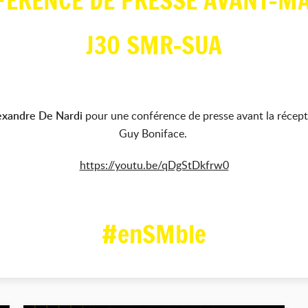
FÉRENCE DE PRESSE AVANT-M
J30 SMR-SUA
exandre De Nardi
pour une conférence de presse avant la récept
Guy Boniface.
https://youtu.be/qDgStDkfrw0
#enSMble