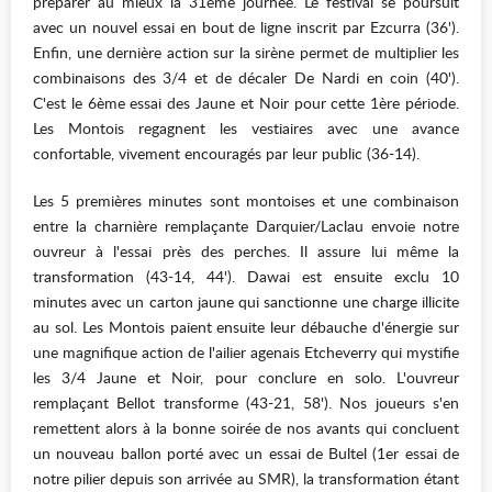
préparer au mieux la 31ème journée. Le festival se poursuit
avec un nouvel essai en bout de ligne inscrit par Ezcurra (36').
Enfin, une dernière action sur la sirène permet de multiplier les
combinaisons des 3/4 et de décaler De Nardi en coin (40').
C'est le 6ème essai des Jaune et Noir pour cette 1ère période.
Les Montois regagnent les vestiaires avec une avance
confortable, vivement encouragés par leur public (36-14).
Les 5 premières minutes sont montoises et une combinaison
entre la charnière remplaçante Darquier/Laclau envoie notre
ouvreur à l'essai près des perches. Il assure lui même la
transformation (43-14, 44'). Dawai est ensuite exclu 10
minutes avec un carton jaune qui sanctionne une charge illicite
au sol. Les Montois paient ensuite leur débauche d'énergie sur
une magnifique action de l'ailier agenais Etcheverry qui mystifie
les 3/4 Jaune et Noir, pour conclure en solo. L'ouvreur
remplaçant Bellot transforme (43-21, 58'). Nos joueurs s'en
remettent alors à la bonne soirée de nos avants qui concluent
un nouveau ballon porté avec un essai de Bultel (1er essai de
notre pilier depuis son arrivée au SMR), la transformation étant