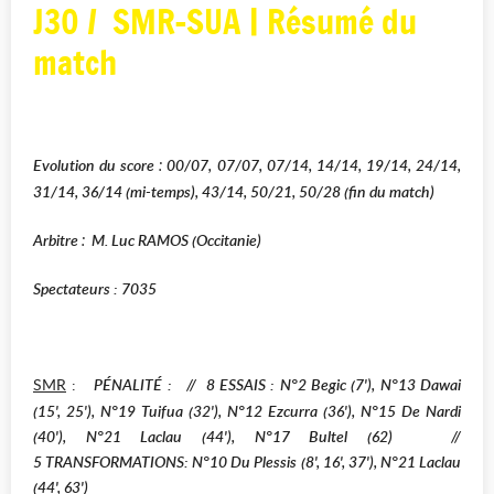
J30 / SMR-SUA | Résumé du
match
Evolution du score
00/07, 07/07, 07/14, 14/14, 19/14, 24/14,
:
31/14, 36/14 (mi-temps), 43/14, 50/21, 50/28 (fin du match)
Arbitre
M. Luc RAMOS (Occitanie)
:
Spectateurs : 7035
SMR
:
PÉNALITÉ :
// 8 E
SSAIS : N°2 Begic (7'), N°13 Dawai
(15', 25'), N°19 Tuifua (32'), N°12 Ezcurra (36'), N°15 De Nardi
(40'), N°21 Laclau (44'), N°17 Bultel (62)
//
5
T
RANSFORMATIONS: N°10 Du Plessis (8', 16', 37'), N°21 Laclau
(44', 63')