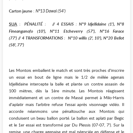
Carton jaune
:
N°13 Dawai (54')
SUA
:
PÉNALITÉ :
// 4 E
SSAIS : N°9 Idjellidaine (1'), N°8
Fineanganofo (10'), N°11 Etcheverry (57'), N°16 Farace
(77')
//
4
T
RANSFORMATIONS : N°10 willis (2', 10'), N°20 Bellot
(58', 77')
Les Montois emballent le match et sont très proches d'inscrire
un essai en bout de ligne mais le 1/2 de mêlée agenais
Idjellidaine intercepte la balle et plante un contre assasin de
100 mètres, dès la 1ère minute. Les Montois réagissent
immédiatement et un contre de Massé permet à Milo-Harris
d'aplatir mais l'arbitre refuse l'essai après visonnage vidéo. Il
accorde néanmoins une pénaltouche aux Montois qui
conduisent un beau ballon porté. Le ballon est aplati par Begic
et le 1er essai est transformé par Du Plessis (07-07, 7'). Sur la
remise, une charge agenaise est mal négociée en défense et le