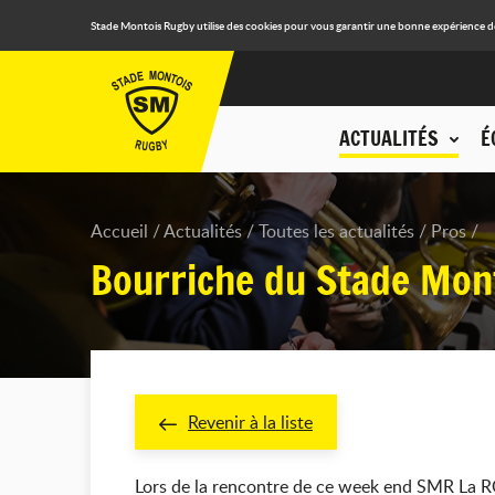
Stade Montois Rugby utilise des cookies pour vous garantir une bonne expérience de n
ACTUALITÉS
É
Accueil
Actualités
Toutes les actualités
Pros
Bourriche du Stade Mon
Revenir à la liste
Lors de la rencontre de ce week end SMR La 