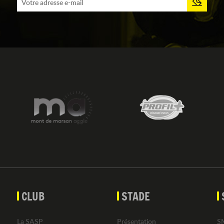
CLUB
STADE
La SASP
Présentation
S