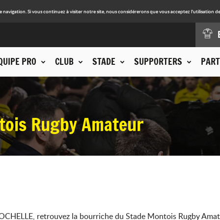
avigation. Si vous continuez à visiter notre site, nous considérerons que vous acceptez l'utilisation de
QUIPE PRO
CLUB
STADE
SUPPORTERS
PART
tois Rugby Amateur
ROCHELLE, retrouvez la bourriche du Stade Montois Rugby Amat