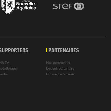
SUPPORTERS
PARTENAIRES
MR TV
Nos partenaires
hotothèque
Devenir partenaire
uzoka
Espace partenaires