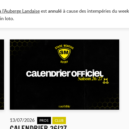
à l'Auberge Landaise
est
annulé
à cause des intempéries du week 
n loto.
13/07/2026
PROS
CLUB
CALENDRIER 26/27