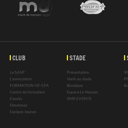
CLUB
STADE
La SASP
Présentation
S
L'association
Venir au stade
P
FORMATION OF-CFA
Boutique
B
Centre de formation
Espace Le Marsan
Espoirs
SMR EVENTS
Féminines
Equipes Jeunes