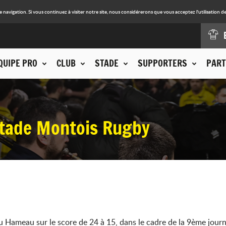
avigation. Si vous continuez à visiter notre site, nous considérerons que vous acceptez l'utilisation de
QUIPE PRO
CLUB
STADE
SUPPORTERS
PART
 Stade Montois Rugby
du Hameau sur le score de 24 à 15, dans le cadre de la 9ème jou