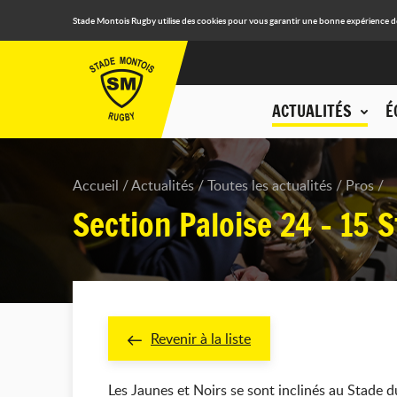
Stade Montois Rugby utilise des cookies pour vous garantir une bonne expérience de n
ACTUALITÉS
É
Accueil
Actualités
Toutes les actualités
Pros
Section Paloise 24 - 15
Revenir à la liste
Les Jaunes et Noirs se sont inclinés au Stade 