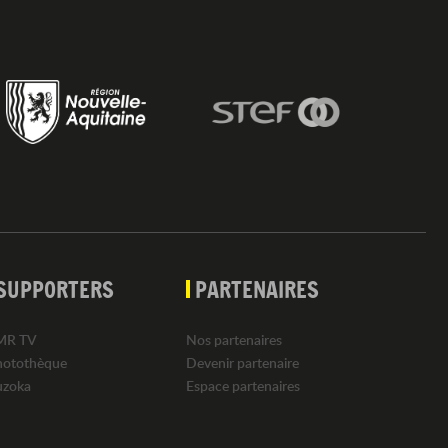
SUPPORTERS
PARTENAIRES
MR TV
Nos partenaires
hotothèque
Devenir partenaire
uzoka
Espace partenaires