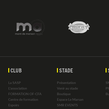
CLUB
STADE
La SASP
Présentation
S
L'association
Venir au stade
P
FORMATION OF-CFA
Boutique
B
Centre de formation
Espace Le Marsan
Espoirs
SMR EVENTS