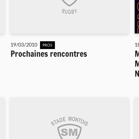
19/03/2010
1
PROS
Prochaines rencontres
M
M
N