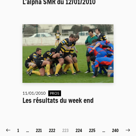
L'alpha SMR du 12/01/2010
11/01/2010
PROS
Les résultats du week end
1
...
221
222
223
224
225
...
240