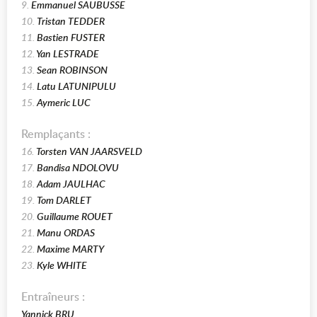
9.
Emmanuel SAUBUSSE
10.
Tristan TEDDER
11.
Bastien FUSTER
12.
Yan LESTRADE
13.
Sean ROBINSON
14.
Latu LATUNIPULU
15.
Aymeric LUC
Remplaçants :
16.
Torsten VAN JAARSVELD
17.
Bandisa NDOLOVU
18.
Adam JAULHAC
19.
Tom DARLET
20.
Guillaume ROUET
21.
Manu ORDAS
22.
Maxime MARTY
23.
Kyle WHITE
Entraîneurs :
Yannick BRU