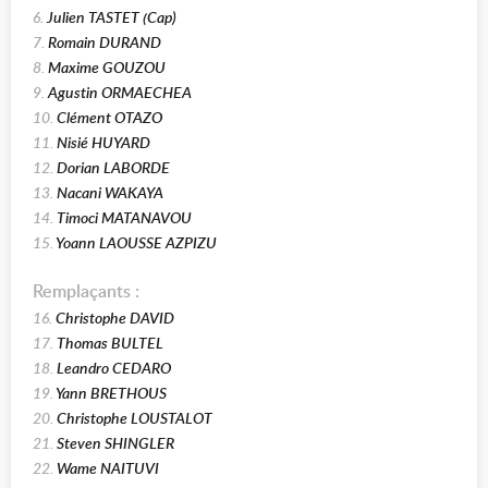
6.
Julien TASTET (Cap)
7.
Romain DURAND
8.
Maxime GOUZOU
9.
Agustin ORMAECHEA
10.
Clément OTAZO
11.
Nisié HUYARD
12.
Dorian LABORDE
13.
Nacani WAKAYA
14.
Timoci MATANAVOU
15.
Yoann LAOUSSE AZPIZU
Remplaçants :
16.
Christophe DAVID
17.
Thomas BULTEL
18.
Leandro CEDARO
19.
Yann BRETHOUS
20.
Christophe LOUSTALOT
21.
Steven SHINGLER
22.
Wame NAITUVI