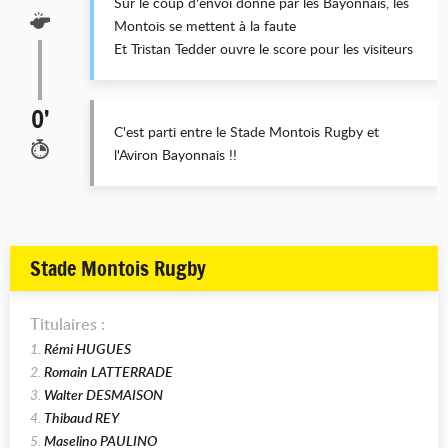
Sur le coup d'envoi donné par les Bayonnais, les
Montois se mettent à la faute
Et Tristan Tedder ouvre le score pour les visiteurs
0’
C'est parti entre le Stade Montois Rugby et
l'Aviron Bayonnais !!
Stade Montois Rugby
Titulaires :
1.
Rémi HUGUES
2.
Romain LATTERRADE
3.
Walter DESMAISON
4.
Thibaud REY
5.
Maselino PAULINO