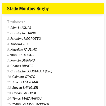
Stade Montois Rugby
Titulaires :
1.
Rémi HUGUES
2.
Christophe DAVID
3.
Jeronimo NEGROTTO
4.
Thibaud REY
5.
Maselino PAULINO
6.
Yann BRETHOUS
7.
Romain DURAND
8.
Charles BRAYER
9.
Christophe LOUSTALOT (Cap)
10.
Clément OTAZO
11.
Julien LESTREMAU
12.
Steven SHINGLER
13.
Dorian LABORDE
14.
Timoci MATANAVOU
15.
Yoann LAOUSSE AZPIAZU