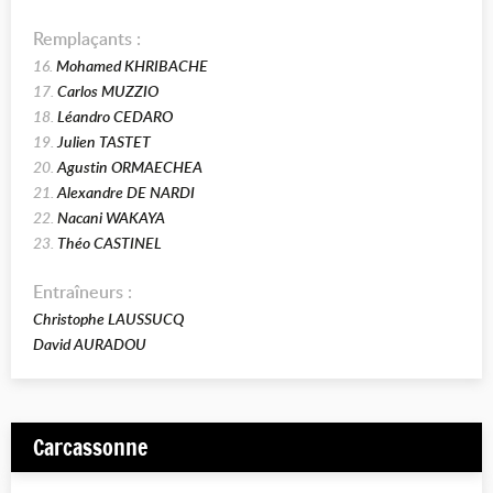
Remplaçants :
16.
Mohamed KHRIBACHE
17.
Carlos MUZZIO
18.
Léandro CEDARO
19.
Julien TASTET
20.
Agustin ORMAECHEA
21.
Alexandre DE NARDI
22.
Nacani WAKAYA
23.
Théo CASTINEL
Entraîneurs :
Christophe LAUSSUCQ
David AURADOU
Carcassonne