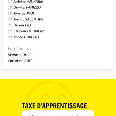
17.
Antoine FOURNIER
18.
Demian PANIZZO
19.
Jone SEUVOU
20.
Joshua VALENTINE
21.
Dennis PILI
22.
Clément DOUMENC
23.
Mirian BURDULI
Entraîneurs :
Mathieu CIDRE
Christian LABIT