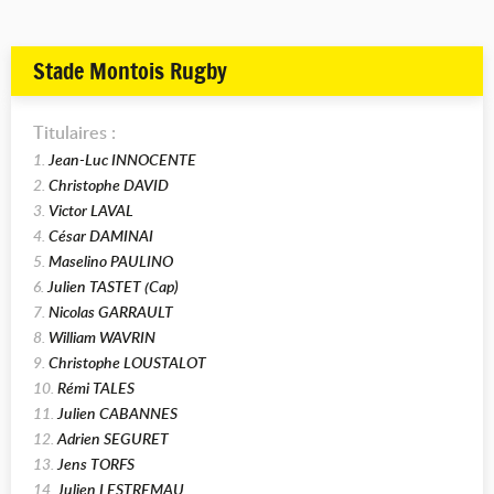
Stade Montois Rugby
Titulaires :
1.
Jean-Luc INNOCENTE
2.
Christophe DAVID
3.
Victor LAVAL
4.
César DAMINAI
5.
Maselino PAULINO
6.
Julien TASTET (Cap)
7.
Nicolas GARRAULT
8.
William WAVRIN
9.
Christophe LOUSTALOT
10.
Rémi TALES
11.
Julien CABANNES
12.
Adrien SEGURET
13.
Jens TORFS
14.
Julien LESTREMAU