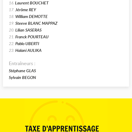
16.
Laurent BOUCHET
17.
Jérôme REY
18.
William DEMOTTE
19.
Steeve BLANC MAPPAZ
20.
Lilian SASERAS
21.
Franck POURTEAU
22.
Pablo UBERTI
23.
Halani AULIKA
Entraîneurs :
Stéphane GLAS
Sylvain BEGON