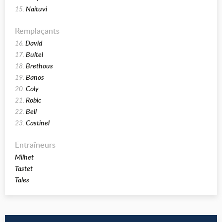
15.
Naituvi
Remplaçants
16.
David
17.
Bultel
18.
Brethous
19.
Banos
20.
Coly
21.
Robic
22.
Bell
23.
Castinel
Entraîneurs
Milhet
Tastet
Tales