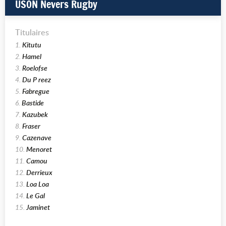
USON Nevers Rugby
Titulaires
1.
Kitutu
2.
Hamel
3.
Roelofse
4.
Du P reez
5.
Fabregue
6.
Bastide
7.
Kazubek
8.
Fraser
9.
Cazenave
10.
Menoret
11.
Camou
12.
Derrieux
13.
Loa Loa
14.
Le Gal
15.
Jaminet