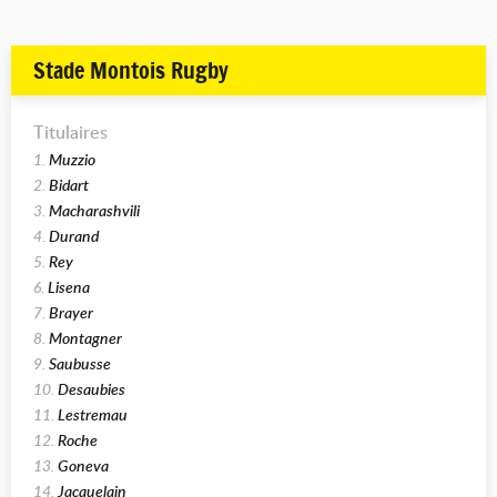
Stade Montois Rugby
Titulaires
1.
Muzzio
2.
Bidart
3.
Macharashvili
4.
Durand
5.
Rey
6.
Lisena
7.
Brayer
8.
Montagner
9.
Saubusse
10.
Desaubies
11.
Lestremau
12.
Roche
13.
Goneva
14.
Jacquelain