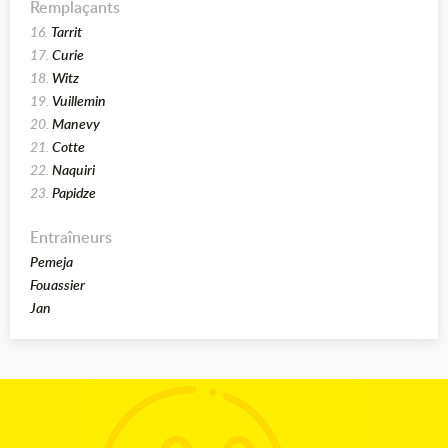
Remplaçants
16.
Tarrit
17.
Curie
18.
Witz
19.
Vuillemin
20.
Manevy
21.
Cotte
22.
Naquiri
23.
Papidze
Entraîneurs
Pemeja
Fouassier
Jan