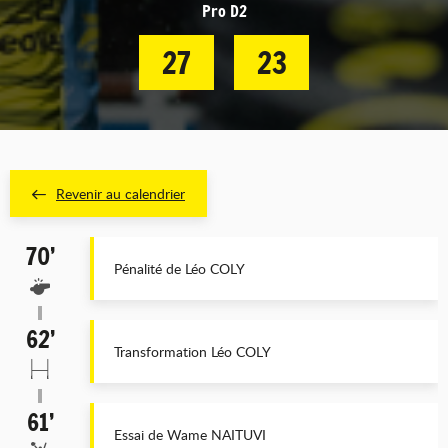
Pro D2
27
23
Revenir au calendrier
70’
Pénalité de Léo COLY
62’
Transformation Léo COLY
61’
Essai de Wame NAITUVI