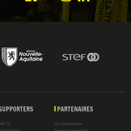
SUPPORTERS
PARTENAIRES
MR TV
Nos partenaires
hotothèque
Devenir partenaire