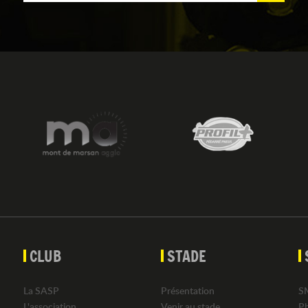
CLUB
STADE
La SASP
Présentation
S
L'association
Venir au stade
P