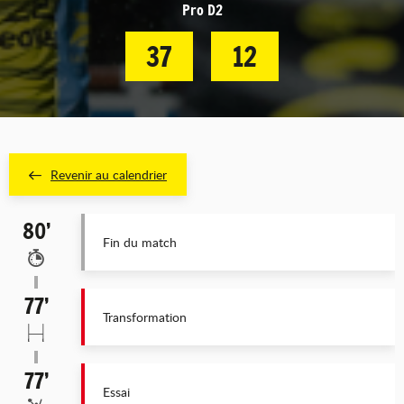
Pro D2
37
12
Revenir au calendrier
80’
Fin du match
77’
Transformation
77’
Essai