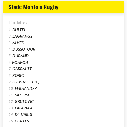
Stade Montois Rugby
Titulaires
1.
BULTEL
2.
LAGRANGE
3.
ALVES
4.
DUSSUTOUR
5.
DURAND
6.
PONPON
7.
GARRAULT
8.
ROBIC
9.
LOUSTALOT (C)
10.
FERNANDEZ
11.
SAYERSE
12.
GRULOVIC
13.
LAGIVALA
14.
DE NARDI
15.
CORTES