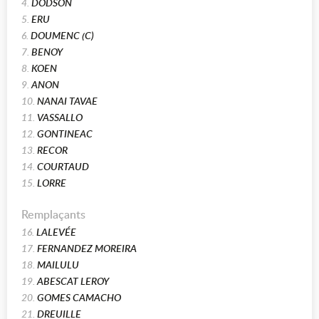
4.
DODSON
5.
ERU
6.
DOUMENC (C)
7.
BENOY
8.
KOEN
9.
ANON
10.
NANAI TAVAE
11.
VASSALLO
12.
GONTINEAC
13.
RECOR
14.
COURTAUD
15.
LORRE
Remplaçants
16.
LALEVÉE
17.
FERNANDEZ MOREIRA
18.
MAILULU
19.
ABESCAT LEROY
20.
GOMES CAMACHO
21.
DREUILLE