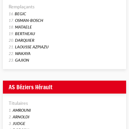
Remplaçants
16.
BEGIC
17.
OSMAN-BOSCH
18.
MATAELE
19.
BERTHEAU
20.
DARQUIER
21.
LAOUSSE AZPIAZU
22.
WAKAYA
23.
GAJION
AS Béziers Hérault
Titulaires
1.
AMROUNI
2.
ARNOLDI
3.
JUDGE