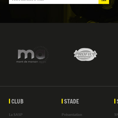
CLUB
STADE
La SASP
Présentation
S