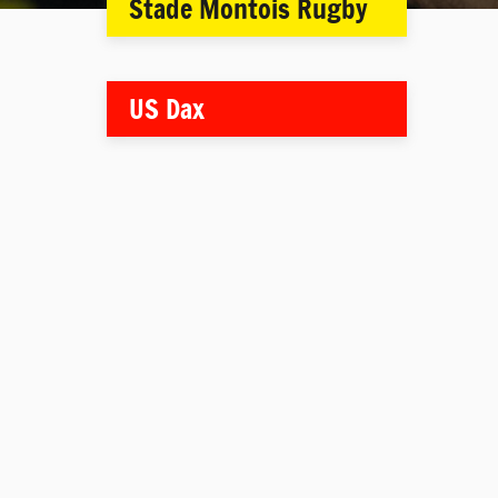
Stade Montois Rugby
US Dax