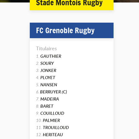
Stade Montois Rugby
FC Grenoble Rugby
Titulaires
1.
GAUTHIER
2.
SOURY
3.
JONKER
4.
PLOYET
5.
NANSEN
6.
BERRUYER (C)
7.
MADEIRA
8.
BARET
9.
COUILLOUD
10.
PALMIER
11.
TROUILLOUD
12.
HERITEAU