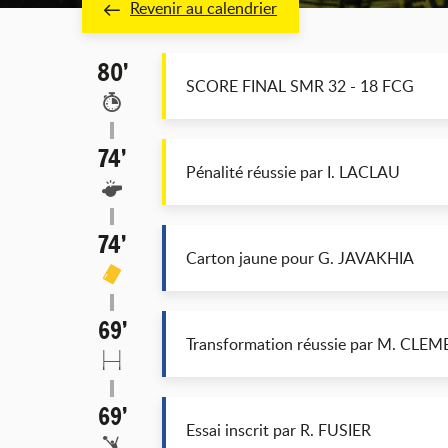
Revenir au calendrier
80’
SCORE FINAL SMR 32 - 18 FCG
74’
Pénalité réussie par I. LACLAU
74’
Carton jaune pour G. JAVAKHIA
69’
Transformation réussie par M. CLE
69’
Essai inscrit par R. FUSIER