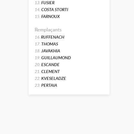
13.
FUSIER
14.
COSTA STORTI
15.
FARNOUX
Remplaçants
16.
RUFFENACH
17.
THOMAS
18.
JAVAKHIA
19.
GUILLAUMOND
20.
ESCANDE
21.
CLEMENT
22.
KVESELADZE
23.
PERTAIA