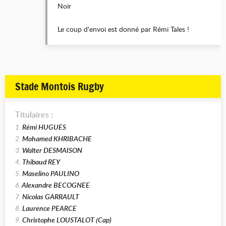
Noir
Le coup d'envoi est donné par Rémi Tales !
Stade Montois Rugby
Titulaires :
1.
Rémi HUGUES
2.
Mohamed KHRIBACHE
3.
Walter DESMAISON
4.
Thibaud REY
5.
Maselino PAULINO
6.
Alexandre BECOGNEE
7.
Nicolas GARRAULT
8.
Laurence PEARCE
9.
Christophe LOUSTALOT (Cap)