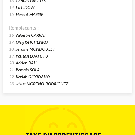
13.
Charles BROUSSE
14.
Ed FIDOW
15.
Florent MASSIP
Remplaçants :
16.
Valentin CARRAT
17.
Oleg ISHCHENKO
18.
Jérôme MONDOULET
19.
Poutasi LUAFUTU
20.
Adrien BAU
21.
Romain SOLA
22.
Keziah GIORDANO
23.
Jésus MORENO-RODRIGUEZ