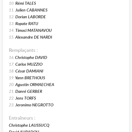
10.
Rémi TALES
11.
Julien CABANNES
12.
Dorian LABORDE
13.
Ropate RATU
14.
Timoci MATANAVOU
15.
Alexandre DE NARDI
Remplaçants :
16.
Christophe DAVID
17.
Carlos MUZZIO
18.
César DAMIANI
19.
Yann BRETHOUS
20.
Agustin ORMAECHEA
21.
Danré GERBER
22.
Jens TORFS
23.
Jeronimo NEGROTTO
Entraîneurs :
Christophe LAUSSUCQ
David AURADOU