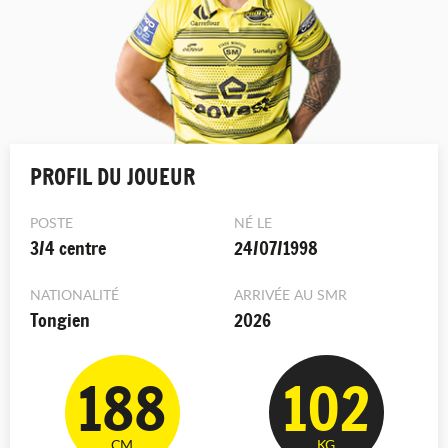
PROFIL DU JOUEUR
POSTE
NÉ LE
3/4 centre
24/07/1998
NATIONALITÉ
ARRIVÉE AU SMR
Tongien
2026
188
102
CM
KG