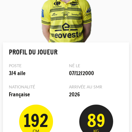
PROFIL DU JOUEUR
POSTE
NÉ LE
3/4 aile
07/12/2000
NATIONALITÉ
ARRIVÉE AU SMR
Française
2026
192
89
CM
KG