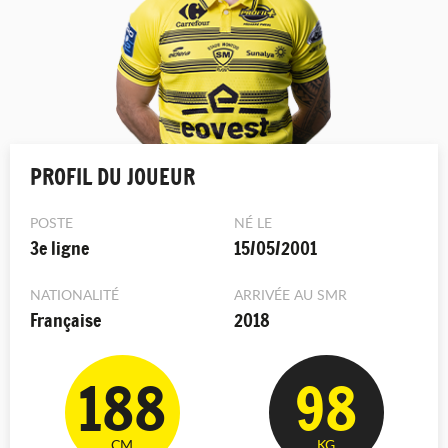
PROFIL DU JOUEUR
POSTE
NÉ LE
3e ligne
15/05/2001
NATIONALITÉ
ARRIVÉE AU SMR
Française
2018
188
98
CM
KG