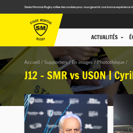
Stade Montois Rugby utilise des cookies pour vous garantir une bonne expérience de n
ACTUALITÉS
É
Accueil
Supporters
En images
Photothèque
J12 - SMR vs USON | Cyri