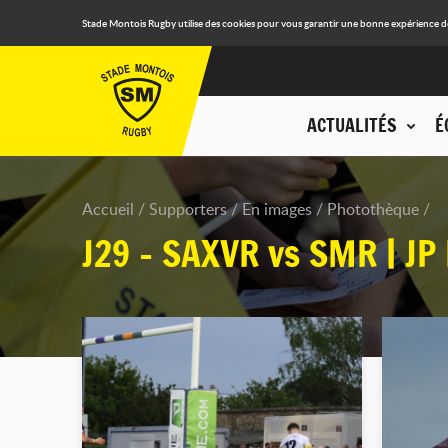
Stade Montois Rugby utilise des cookies pour vous garantir une bonne expérience de n
ACTUALITÉS
É
Accueil
Supporters
En images
Photothèque
J29 - SAXVR vs SMR | JP 