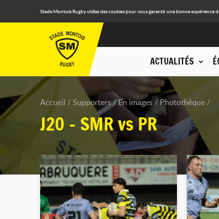
Stade Montois Rugby utilise des cookies pour vous garantir une bonne expérience de n
ACTUALITÉS
É
Accueil
Supporters
En images
Photothèque
J20 - SMR vs PR