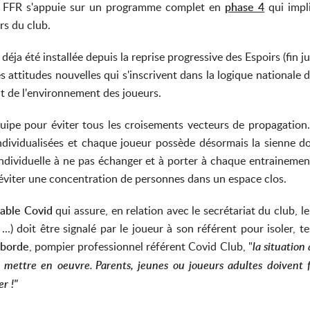
la FFR s'appuie sur un programme complet en
phase 4
qui impli
rs du club.
 déja été installée depuis la reprise progressive des Espoirs (fin
es attitudes nouvelles qui s'inscrivent dans la logique nationale 
ict de l'environnement des joueurs.
uipe pour éviter tous les croisements vecteurs de propagation. 
dividualisées et chaque joueur possède désormais la sienne don
dividuelle à ne pas échanger et à porter à chaque entrainement. 
 éviter une concentration de personnes dans un espace clos.
sable Covid
qui assure, en relation avec le secrétariat du club, l
s ...) doit être signalé par le joueur à son référent pour isoler,
aborde
, pompier professionnel référent Covid Club, "
l
a situation
s mettre en oeuvre
Parents, jeunes ou joueurs adultes doivent f
.
er !"