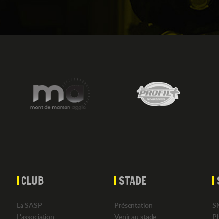
CLUB
STADE
La SASP
Présentation
S
L'association
Venir au stade
P