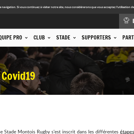
avigation. Si vous continuez à visiter notre site, nous considérerons que vous acceptez l'utilisation de
QUIPE PRO
CLUB
STADE
SUPPORTERS
PART
 Covid19
e Stade Montois Rugby s'est inscrit dans les différentes
étape