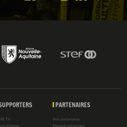
SUPPORTERS
PARTENAIRES
MR TV
Nos partenaires
hotothèque
Devenir partenaire