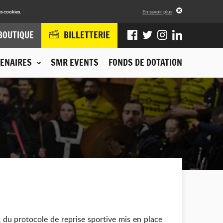
s cookies.
En savoir plus
BOUTIQUE
BILLETTERIE
ENAIRES
SMR EVENTS
FONDS DE DOTATION
s
du protocole de reprise sportive mis en place