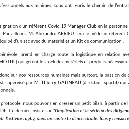
ofessionnels aux minimes, tous ont repris le chemin de l'entrai
ésignation d'un
référent Covid 19 Manager Club
en la personne
 Par ailleurs, M.
Alexandre ARRIEU
sera le médecin référent 
équipé d'un sac avec du matériel et un Kit de communication .
bénévole, prend en charge toute la logistique en relation ave
AMOTHE
) qui gèrent le stock des matériels et produits nécessaire
e donc sur nos ressources humaines mais surtout, la passion de 
est supervisé par
M. Thierry GATINEAU
(directeur sportif) qui
ionnels.
protocole, nous pouvons en dresser un petit bilan, à partir de l
ADE
. Ce dernier insiste sur "
l'implication et le sérieux des dirige
 de l'activité rugby, dans un contexte d'incertitude
Tous y consacr
.